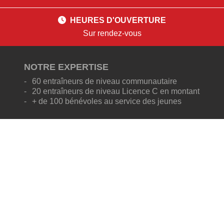
HEURES D'OUVERTURE
Sur rendez-vous
NOTRE EXPERTISE
60 entraîneurs de niveau communautaire
20 entraîneurs de niveau Licence C en montant
+ de 100 bénévoles au service des jeunes
NOS PROGRAMMES
Micro-soccer (4-7 ans)
Centre de développement de club (8-12 ans)
Programme de performance (9-18 ans)
Matchs de ligue (9-40 ans)
OÙ NOUS TROUVER
6451 Notre-Dame-Ouest, bur.1
Trois-Rivières