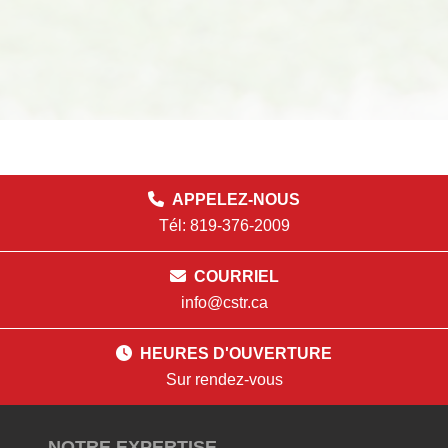
APPELEZ-NOUS
Tél: 819-376-2009
COURRIEL
info@cstr.ca
HEURES D'OUVERTURE
Sur rendez-vous
NOTRE EXPERTISE