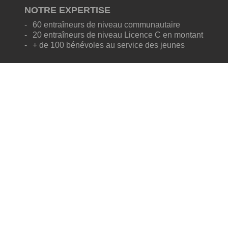
NOTRE EXPERTISE
60 entraîneurs de niveau communautaire
20 entraîneurs de niveau Licence C en montant
+ de 100 bénévoles au service des jeunes
NOS PROGRAMMES
Micro-soccer (4-7 ans)
Centre de développement de club (8-12 ans)
Programme de performance (9-18 ans)
Matchs de ligue (9-40 ans)
OÙ NOUS TROUVER
6451 Notre-Dame-Ouest, bur.1
Trois-Rivières
Québec, Canada
G9A 5A6
Heures d'ouverture
Lundi : midi à 18h30