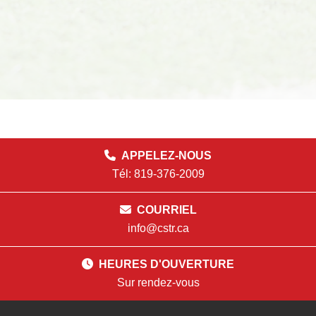
APPELEZ-NOUS
Tél: 819-376-2009
COURRIEL
info@cstr.ca
HEURES D'OUVERTURE
Sur rendez-vous