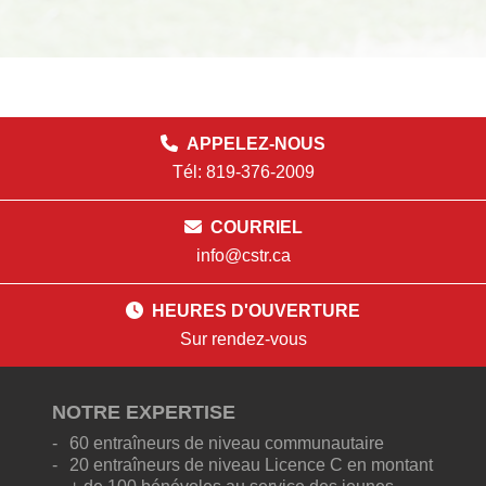
APPELEZ-NOUS
Tél: 819-376-2009
COURRIEL
info@cstr.ca
HEURES D'OUVERTURE
Sur rendez-vous
NOTRE EXPERTISE
60 entraîneurs de niveau communautaire
20 entraîneurs de niveau Licence C en montant